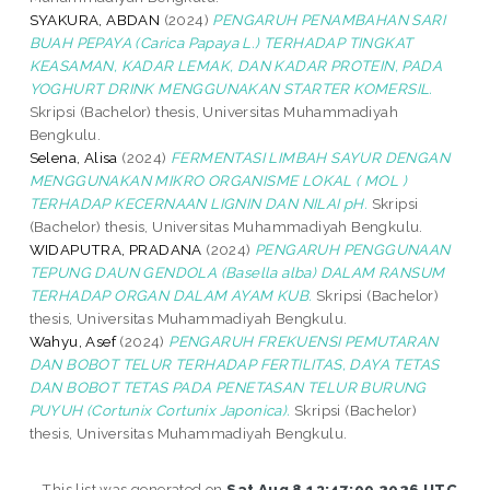
SYAKURA, ABDAN
(2024)
PENGARUH PENAMBAHAN SARI
BUAH PEPAYA (Carica Papaya L.) TERHADAP TINGKAT
KEASAMAN, KADAR LEMAK, DAN KADAR PROTEIN, PADA
YOGHURT DRINK MENGGUNAKAN STARTER KOMERSIL.
Skripsi (Bachelor) thesis, Universitas Muhammadiyah
Bengkulu.
Selena, Alisa
(2024)
FERMENTASI LIMBAH SAYUR DENGAN
MENGGUNAKAN MIKRO ORGANISME LOKAL ( MOL )
TERHADAP KECERNAAN LIGNIN DAN NILAI pH.
Skripsi
(Bachelor) thesis, Universitas Muhammadiyah Bengkulu.
WIDAPUTRA, PRADANA
(2024)
PENGARUH PENGGUNAAN
TEPUNG DAUN GENDOLA (Basella alba) DALAM RANSUM
TERHADAP ORGAN DALAM AYAM KUB.
Skripsi (Bachelor)
thesis, Universitas Muhammadiyah Bengkulu.
Wahyu, Asef
(2024)
PENGARUH FREKUENSI PEMUTARAN
DAN BOBOT TELUR TERHADAP FERTILITAS, DAYA TETAS
DAN BOBOT TETAS PADA PENETASAN TELUR BURUNG
PUYUH (Cortunix Cortunix Japonica).
Skripsi (Bachelor)
thesis, Universitas Muhammadiyah Bengkulu.
This list was generated on
Sat Aug 8 13:47:09 2026 UTC
.