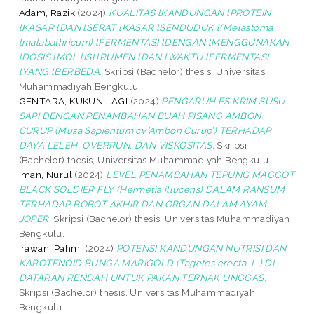
Adam, Razik
(2024)
KUALITAS lKANDUNGAN lPROTEIN
lKASAR lDAN lSERAT lKASAR lSENDUDUK l(Melastoma
lmalabathricum) lFERMENTASI lDENGAN lMENGGUNAKAN
lDOSIS lMOL lISI lRUMEN lDAN lWAKTU lFERMENTASI
lYANG lBERBEDA.
Skripsi (Bachelor) thesis, Universitas
Muhammadiyah Bengkulu.
GENTARA, KUKUN LAGI
(2024)
PENGARUH ES KRIM SUSU
SAPI DENGAN PENAMBAHAN BUAH PISANG AMBON
CURUP (Musa Sapientum cv.’Ambon Curup’) TERHADAP
DAYA LELEH, OVERRUN, DAN VISKOSITAS.
Skripsi
(Bachelor) thesis, Universitas Muhammadiyah Bengkulu.
Iman, Nurul
(2024)
LEVEL PENAMBAHAN TEPUNG MAGGOT
BLACK SOLDIER FLY (Hermetia illucens) DALAM RANSUM
TERHADAP BOBOT AKHIR DAN ORGAN DALAM AYAM
JOPER.
Skripsi (Bachelor) thesis, Universitas Muhammadiyah
Bengkulu.
Irawan, Pahmi
(2024)
POTENSI KANDUNGAN NUTRISI DAN
KAROTENOID BUNGA MARIGOLD (Tagetes erecta. L ) DI
DATARAN RENDAH UNTUK PAKAN TERNAK UNGGAS.
Skripsi (Bachelor) thesis, Universitas Muhammadiyah
Bengkulu.