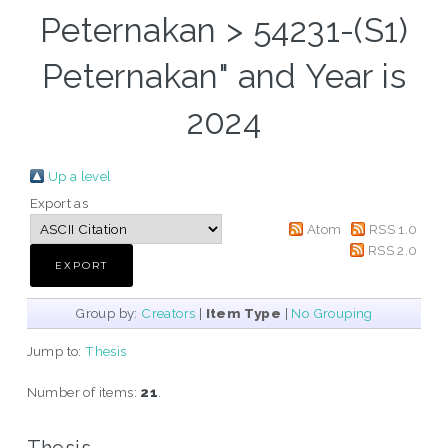
Peternakan > 54231-(S1)
Peternakan" and Year is
2024
Up a level
Export as
Atom
RSS 1.0
RSS 2.0
Group by:
Creators
|
Item Type
|
No Grouping
Jump to:
Thesis
Number of items:
21
.