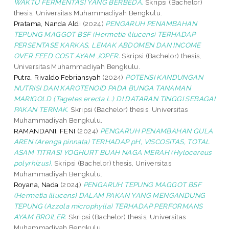
WAKTU FERMENTASI YANG BERBEDA.
Skripsi (Bachelor)
thesis, Universitas Muhammadiyah Bengkulu.
Pratama, Nanda Aldi
(2024)
PENGARUH PENAMBAHAN
TEPUNG MAGGOT BSF (Hermetia illucens) TERHADAP
PERSENTASE KARKAS, LEMAK ABDOMEN DAN INCOME
OVER FEED COST AYAM JOPER.
Skripsi (Bachelor) thesis,
Universitas Muhammadiyah Bengkulu.
Putra, Rivaldo Febriansyah
(2024)
POTENSI KANDUNGAN
NUTRISI DAN KAROTENOID PADA BUNGA TANAMAN
MARIGOLD (Tagetes erecta L.) DI DATARAN TINGGI SEBAGAI
PAKAN TERNAK.
Skripsi (Bachelor) thesis, Universitas
Muhammadiyah Bengkulu.
RAMANDANI, FENI
(2024)
PENGARUH PENAMBAHAN GULA
AREN (Arenga pinnata) TERHADAP pH, VISCOSITAS, TOTAL
ASAM TITRASI YOGHURT BUAH NAGA MERAH (Hylocereus
polyrhizus).
Skripsi (Bachelor) thesis, Universitas
Muhammadiyah Bengkulu.
Royana, Nada
(2024)
PENGARUH TEPUNG MAGGOT BSF
(Hermetia illucens) DALAM PAKAN YANG MENGANDUNG
TEPUNG (Azzola microphylla) TERHADAP PERFORMANS
AYAM BROILER.
Skripsi (Bachelor) thesis, Universitas
Muhammadiyah Bengkulu.