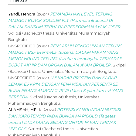
Thesis
Yandi, Hendra
(2024)
PENAMBAHAN LEVEL TEPUNG
MAGGOT BLACK SOLDIER FLY (Hermetia illucens) DI
DALAM RANSUM TERHADAP PERFORMAN AYAM JOPER.
Skripsi (Bachelor) thesis, Universitas Muhammadiyah
Bengkulu.
UNSPECIFIED (2024)
PENGARUH PENGGUNAAN TEPUNG
MAGGOT BSF (Hermetia illucens) DALAM PAKAN YANG
MENGANDUNG TEPUNG (Azolla microphylla) TERHADAP
BOBOT AKHIR DAN ORGAN DALAM AYAM BROILER.
Skripsi
(Bachelor) thesis, Universitas Muhammadiyah Bengkulu.
UNSPECIFIED (2024)
UJI KADAR PROTEIN DAN KADAR
LEMAK ES KRIM DENGAN PENAMBAHAN PERSENTASE
BUAH PISANG AMBON CURUP (Musa Sapientum cv) YANG
BERBEDA.
Skripsi (Bachelor) thesis, Universitas
Muhammadiyah Bengkulu.
ALAMSAH, MELKI
(2024)
POTENSI KANDUNGAN NUTRISI
DAN KAROTENOID PADA BUNGA MARIGOLD (Tagetes
erecta ) DI DATARAN SEDANG UNTUK PAKAN TERNAK
UNGGAS.
Skripsi (Bachelor) thesis, Universitas
Muhammadiyah Bengkulu.