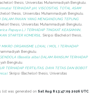
Bachelor) thesis, Universitas Muhammadiyah Bengkulu.
nata) TERHADAP pH, VISCOSITAS, TOTAL ASAM
chelor) thesis, Universitas Muhammadiyah Bengkulu.
ns) DALAM PAKAN YANG MENGANDUNG TEPUNG
chelor) thesis, Universitas Muhammadiyah Bengkulu.
ica Papaya L.) TERHADAP TINGKAT KEASAMAN,
KAN STARTER KOMERSIL.
Skripsi (Bachelor) thesis,
MIKRO ORGANISME LOKAL ( MOL ) TERHADAP
 Muhammadiyah Bengkulu.
NDOLA (Basella alba) DALAM RANSUM TERHADAP
iyah Bengkulu.
 TERHADAP FERTILITAS, DAYA TETAS DAN BOBOT
ica).
Skripsi (Bachelor) thesis, Universitas
s list was generated on
Sat Aug 8 13:47:09 2026 UTC
.