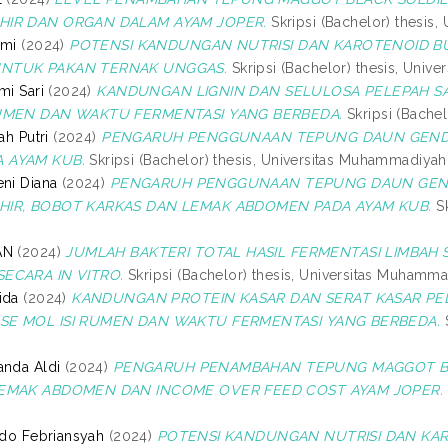
HIR DAN ORGAN DALAM AYAM JOPER.
Skripsi (Bachelor) thesis
hmi
(2024)
POTENSI KANDUNGAN NUTRISI DAN KAROTENOID BUNG
NTUK PAKAN TERNAK UNGGAS.
Skripsi (Bachelor) thesis, Univ
mi Sari
(2024)
KANDUNGAN LIGNIN DAN SELULOSA PELEPAH 
RUMEN DAN WAKTU FERMENTASI YANG BERBEDA.
Skripsi (Bache
ah Putri
(2024)
PENGARUH PENGGUNAAN TEPUNG DAUN GENDOL
 AYAM KUB.
Skripsi (Bachelor) thesis, Universitas Muhammadiyah
eni Diana
(2024)
PENGARUH PENGGUNAAN TEPUNG DAUN GENDO
HIR, BOBOT KARKAS DAN LEMAK ABDOMEN PADA AYAM KUB.
Sk
AN
(2024)
JUMLAH BAKTERI TOTAL HASIL FERMENTASI LIMBA
ECARA IN VITRO.
Skripsi (Bachelor) thesis, Universitas Muhamm
ida
(2024)
KANDUNGAN PROTEIN KASAR DAN SERAT KASAR P
SE MOL ISI RUMEN DAN WAKTU FERMENTASI YANG BERBEDA.
S
anda Aldi
(2024)
PENGARUH PENAMBAHAN TEPUNG MAGGOT BSF 
LEMAK ABDOMEN DAN INCOME OVER FEED COST AYAM JOPER.
aldo Febriansyah
(2024)
POTENSI KANDUNGAN NUTRISI DAN KA