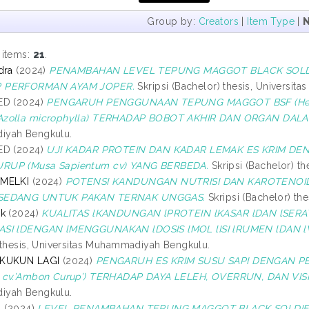
Group by:
Creators
|
Item Type
|
 items:
21
.
dra
(2024)
PENAMBAHAN LEVEL TEPUNG MAGGOT BLACK SOLDIER
 PERFORMAN AYAM JOPER.
Skripsi (Bachelor) thesis, Universi
ED (2024)
PENGARUH PENGGUNAAN TEPUNG MAGGOT BSF (Her
zolla microphylla) TERHADAP BOBOT AKHIR DAN ORGAN DALA
yah Bengkulu.
ED (2024)
UJI KADAR PROTEIN DAN KADAR LEMAK ES KRIM D
UP (Musa Sapientum cv) YANG BERBEDA.
Skripsi (Bachelor) t
 MELKI
(2024)
POTENSI KANDUNGAN NUTRISI DAN KAROTENOID P
SEDANG UNTUK PAKAN TERNAK UNGGAS.
Skripsi (Bachelor) th
ik
(2024)
KUALITAS lKANDUNGAN lPROTEIN lKASAR lDAN lSERAT
SI lDENGAN lMENGGUNAKAN lDOSIS lMOL lISI lRUMEN lDAN 
 thesis, Universitas Muhammadiyah Bengkulu.
 KUKUN LAGI
(2024)
PENGARUH ES KRIM SUSU SAPI DENGAN 
 cv.’Ambon Curup’) TERHADAP DAYA LELEH, OVERRUN, DAN VIS
yah Bengkulu.
l
(2024)
LEVEL PENAMBAHAN TEPUNG MAGGOT BLACK SOLDIER F