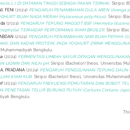
erecta L.) DI DATARAN TINGGI SEBAGAI PAKAN TERNAK.
Skripsi (
, FENI
(2024)
PENGARUH PENAMBAHAN GULA AREN (Arenga pin
OGHURT BUAH NAGA MERAH (Hylocereus polyrhizus).
Skripsi (Ba
ada
(2024)
PENGARUH TEPUNG MAGGOT BSF (Hermetia illuce
icrophylla) TERHADAP PERFORMANS AYAM BROILER.
Skripsi (Ba
 ABDAN
(2024)
PENGARUH PENAMBAHAN SARI BUAH PEPAYA (Car
MAK, DAN KADAR PROTEIN, PADA YOGHURT DRINK MENGGUNA
as Muhammadiyah Bengkulu.
sa
(2024)
FERMENTASI LIMBAH SAYUR DENGAN MENGGUNAKAN 
 LIGNIN DAN NILAI pH.
Skripsi (Bachelor) thesis, Universitas
A, PRADANA
(2024)
PENGARUH PENGGUNAAN TEPUNG DAUN GE
LAM AYAM KUB.
Skripsi (Bachelor) thesis, Universitas Muhammad
ef
(2024)
PENGARUH FREKUENSI PEMUTARAN DAN BOBOT TELUR
A PENETASAN TELUR BURUNG PUYUH (Cortunix Cortunix Japon
yah Bengkulu.
Thi