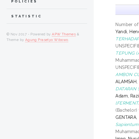
POLICIES
STATISTIC
Number of
Yandi, Hen
© Nov 2017 - Powered by
APW Themes
&
TERHADAP
Theme by
Agung Prasetyo Wibowo
.
UNSPECIFI
TEPUNG (A
Muhammadi
UNSPECIFI
AMBON CUR
ALAMSAH,
DATARAN 
Adam, Raz
lFERMENTA
(Bachelor)
GENTARA,
Sapientum
Muhammadi
Iman, Nuru