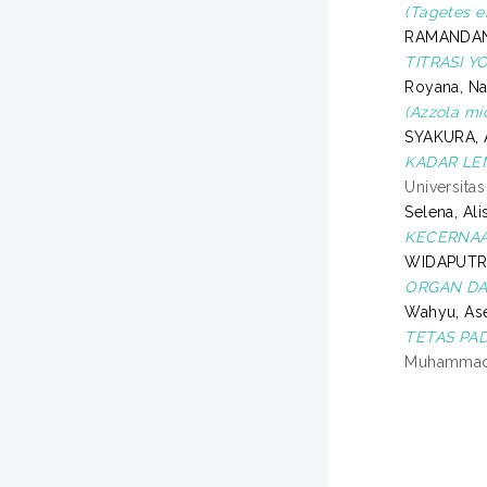
(Tagetes 
RAMANDANI
TITRASI Y
Royana, N
(Azzola m
SYAKURA,
KADAR LE
Universit
Selena, Ali
KECERNAAN
WIDAPUTR
ORGAN DA
Wahyu, As
TETAS PAD
Muhammadi