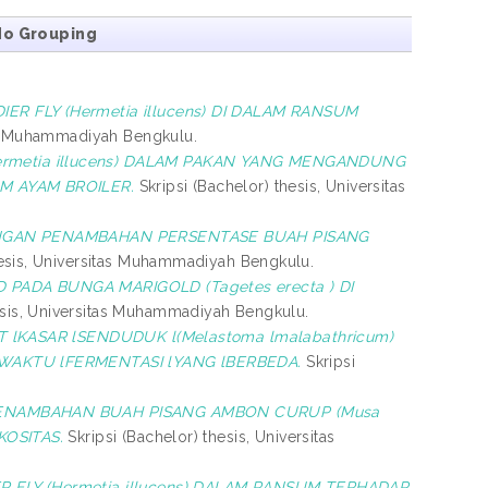
No Grouping
 FLY (Hermetia illucens) DI DALAM RANSUM
tas Muhammadiyah Bengkulu.
metia illucens) DALAM PAKAN YANG MENGANDUNG
M AYAM BROILER.
Skripsi (Bachelor) thesis, Universitas
ENGAN PENAMBAHAN PERSENTASE BUAH PISANG
hesis, Universitas Muhammadiyah Bengkulu.
ADA BUNGA MARIGOLD (Tagetes erecta ) DI
esis, Universitas Muhammadiyah Bengkulu.
 lKASAR lSENDUDUK l(Melastoma lmalabathricum)
lWAKTU lFERMENTASI lYANG lBERBEDA.
Skripsi
PENAMBAHAN BUAH PISANG AMBON CURUP (Musa
KOSITAS.
Skripsi (Bachelor) thesis, Universitas
LY (Hermetia illucens) DALAM RANSUM TERHADAP