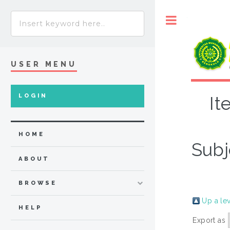
Toggle
USER MENU
LOGIN
It
HOME
Subj
ABOUT
BROWSE
Up a le
HELP
Export as