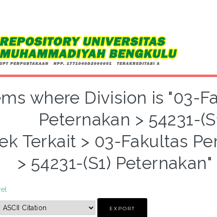
ems where Division is "03-F
Peternakan > 54231-(S
ek Terkait > 03-Fakultas P
> 54231-(S1) Peternakan"
vel