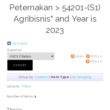
Peternakan > 54201-(S1)
Agribisnis" and Year is
2023
Up a level
Export as
Atom
RSS 1.0
RSS 2.0
Group by:
Creators
|
Item Type
|
No Grouping
Jump to:
Thesis
Number of items:
1
.