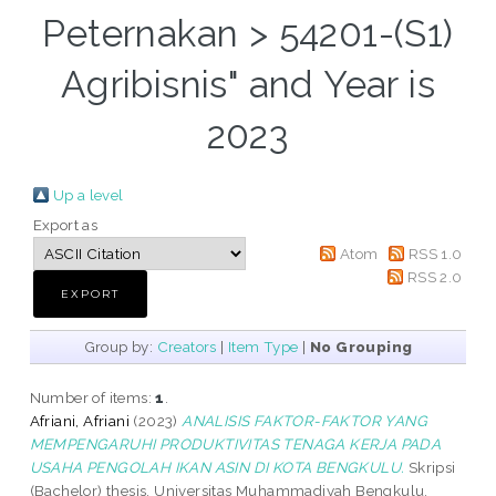
Peternakan > 54201-(S1)
Agribisnis" and Year is
2023
Up a level
Export as
Atom
RSS 1.0
RSS 2.0
Group by:
Creators
|
Item Type
|
No Grouping
Number of items:
1
.
Afriani, Afriani
(2023)
ANALISIS FAKTOR-FAKTOR YANG
MEMPENGARUHI PRODUKTIVITAS TENAGA KERJA PADA
USAHA PENGOLAH IKAN ASIN DI KOTA BENGKULU.
Skripsi
(Bachelor) thesis, Universitas Muhammadiyah Bengkulu.