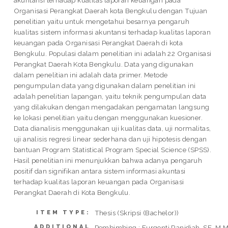
akuntansi terhadap kualitas laporan keuangan pada
Organisasi Perangkat Daerah kota Bengkulu dengan Tujuan
penelitian yaitu untuk mengetahui besarnya pengaruh
kualitas sistem informasi akuntansi terhadap kualitas laporan
keuangan pada Organisasi Perangkat Daerah di kota
Bengkulu. Populasi dalam penelitian ini adalah 22 Organisasi
Perangkat Daerah Kota Bengkulu. Data yang digunakan
dalam penelitian ini adalah data primer. Metode
pengumpulan data yang digunakan dalam penelitian ini
adalah penelitian lapangan, yaitu teknik pengumpulan data
yang dilakukan dengan mengadakan pengamatan langsung
ke lokasi penelitian yaitu dengan menggunakan kuesioner.
Data dianalisis menggunakan uji kualitas data, uji normalitas,
uji analisis regresi linear sederhana dan uji hipotesis dengan
bantuan Program Statistical Program Special Science (SPSS).
Hasil penelitian ini menunjukkan bahwa adanya pengaruh
positif dan signifikan antara sistem informasi akuntasi
terhadap kualitas laporan keuangan pada Organisasi
Perangkat Daerah di Kota Bengkulu.
Thesis (Skripsi (Bachelor))
ITEM TYPE:
ADDITIONAL
Pembimbing : Furqonti Ranidiah ,SE.,M.