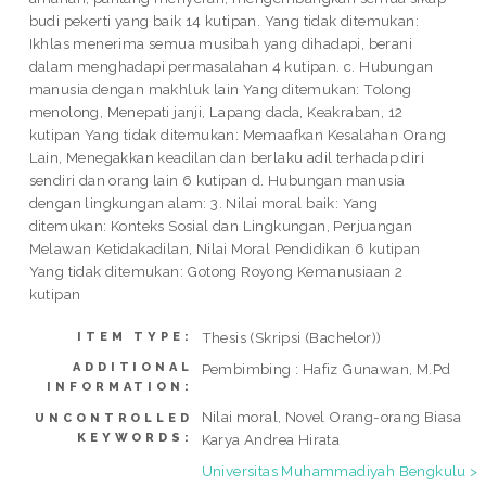
budi pekerti yang baik 14 kutipan. Yang tidak ditemukan:
Ikhlas menerima semua musibah yang dihadapi, berani
dalam menghadapi permasalahan 4 kutipan. c. Hubungan
manusia dengan makhluk lain Yang ditemukan: Tolong
menolong, Menepati janji, Lapang dada, Keakraban, 12
kutipan Yang tidak ditemukan: Memaafkan Kesalahan Orang
Lain, Menegakkan keadilan dan berlaku adil terhadap diri
sendiri dan orang lain 6 kutipan d. Hubungan manusia
dengan lingkungan alam: 3. Nilai moral baik: Yang
ditemukan: Konteks Sosial dan Lingkungan, Perjuangan
Melawan Ketidakadilan, Nilai Moral Pendidikan 6 kutipan
Yang tidak ditemukan: Gotong Royong Kemanusiaan 2
kutipan
Thesis (Skripsi (Bachelor))
ITEM TYPE:
ADDITIONAL
Pembimbing : Hafiz Gunawan, M.Pd
INFORMATION:
Nilai moral, Novel Orang-orang Biasa
UNCONTROLLED
KEYWORDS:
Karya Andrea Hirata
Universitas Muhammadiyah Bengkulu >