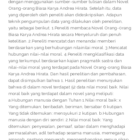
dengan menggunakan sumber-sumber tulisan dalam Novel
Orang-orang Biasa Karya Andrea Hirata. Setelah itu, data
yang diperoleh oleh peneliti akan dideskripsikan. Adapun
teknik pengumpulan data yang dilakukan oleh penelitian,
yaitu sebagai berikut. 1.Peneliti membaca Novel Orang-0rang
Biasa Karya Andrea Hirata secara Menyeluruh dan penuh
ketelitian. 2.Peneliti mencatat dan menandai memberi
berdasarkan yang berhubungan nilainilai moral. 3.Mencatat
hubungan nilai-nilai moral. 4.Peneliti mengklasifikasi data
yang terkumpul berdasarkan kajian pragmatik sastra dan
nilai-nilai moral yang terdapat pada Novel Orang-orang Biasa
Karya Andrea Hirata. Dan hasil penelitian dan pembahasan,
dapat disimpulkan bahwa 1. Hasil penelitian menunjukan
bahwa di dalam novel terdapat 52 data nilai moral baik. Nilai
moral baik yang terdapat dalam novel yang meliputi:
a.Hubungan manusia dengan Tuhan 1.Nilai moral baik: x
Yang ditemukan; beribadah, beriman, bersabar 6 kutipan.
Yang tidak ditemukan: mensyukuri 2 kutipan. b.Hubungan
manusia dengan diri sendiri: 2.Nilai moral baik: Yang
ditemukan: penyesalan, pemaaf, sabar dalam menghadapi
permasalahan, adil terhadap sesama manusia, memegang
amanah, pantang menyerah, mengembangkan semua sikap