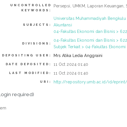
UNCONTROLLED
Persepsi, UMKM, Laporan Keuangan,
KEYWORDS:
Universitas Muhammadiyah Bengkulu >
Akuntansi
SUBJECTS:
04-Fakultas Ekonomi dan Bisnis > 622
04-Fakultas Ekonomi dan Bisnis > 622
DIVISIONS:
Subjek Terkait > 04-Fakultas Ekonomi 
Mrs Atika Ledia Anggraini
DEPOSITING USER:
11 Oct 2024 01:40
DATE DEPOSITED:
11 Oct 2024 01:40
LAST MODIFIED:
http://repository.umb.ac.id/id/eprint
URI:
login required)
tem