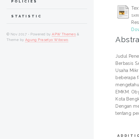
POLICIES
Text
SKR
STATISTIC
Res
Dow
© Nov 2017 - Powered by
APW Themes
&
Abstra
Theme by
Agung Prasetyo Wibowo
.
Judul Pene
Berbasis S
Usaha Mikr
beberapa fa
mengetahui
EMKM. Obye
Kota Bengk
Dengan men
tentang pe
ADDITI