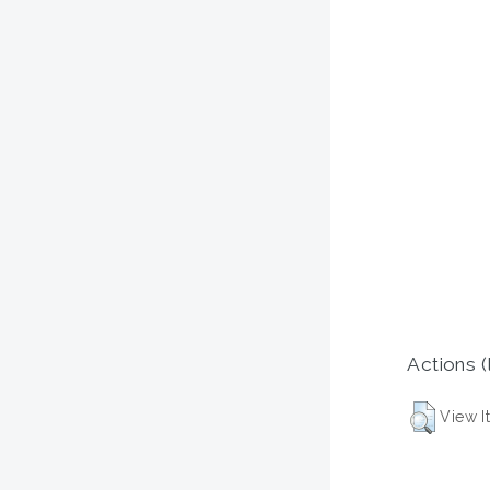
Actions (
View I