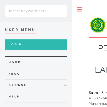
Toggle
USER MENU
LOGIN
P
HOME
LA
ABOUT
BROWSE
Sukma, Su
HELP
KEUANGAN 
Muhammadi