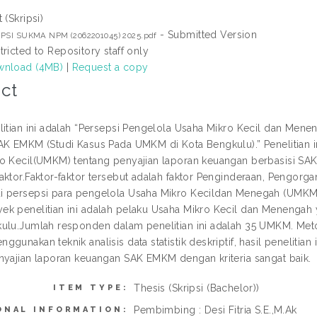
 (Skripsi)
- Submitted Version
IPSI SUKMA NPM (2062201045) 2025.pdf
tricted to Repository staff only
nload (4MB)
|
Request a copy
ct
litian ini adalah “Persepsi Pengelola Usaha Mikro Kecil dan Me
AK EMKM (Studi Kasus Pada UMKM di Kota Bengkulu).” Penelitian 
o Kecil(UMKM) tentang penyajian laporan keuangan berbasisi S
ktor.Faktor-faktor tersebut adalah faktor Penginderaan, Pengorgani
 persepsi para pengelola Usaha Mikro Kecildan Menegah (UMKM)
k penelitian ini adalah pelaku Usaha Mikro Kecil dan Menengah
ulu.Jumlah responden dalam penelitian ini adalah 35 UMKM. M
ggunakan teknik analisis data statistik deskriptif, hasil penelit
nyajian laporan keuangan SAK EMKM dengan kriteria sangat baik.
Thesis (Skripsi (Bachelor))
ITEM TYPE:
Pembimbing : Desi Fitria S.E.,M.Ak
ONAL INFORMATION: