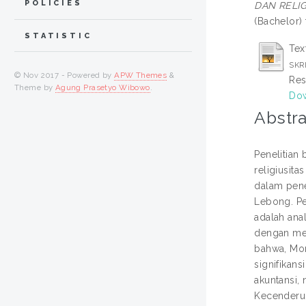
POLICIES
DAN RELI
(Bachelor)
STATISTIC
Text
SKRI
© Nov 2017 - Powered by
APW Themes
&
Res
Theme by
Agung Prasetyo Wibowo
.
Dow
Abstra
Penelitian 
religiusit
dalam pene
Lebong. Pe
adalah anal
dengan men
bahwa, Mora
signifikan
akuntansi, 
Kecenderung