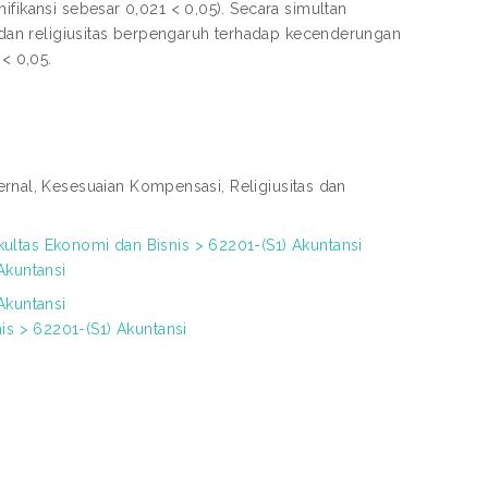
ifikansi sebesar 0,021 < 0,05). Secara simultan
i dan religiusitas berpengaruh terhadap kecenderungan
 < 0,05.
nternal, Kesesuaian Kompensasi, Religiusitas dan
ltas Ekonomi dan Bisnis > 62201-(S1) Akuntansi
Akuntansi
Akuntansi
is > 62201-(S1) Akuntansi