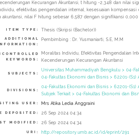
ecenderungan Kecurangan Akuntansi, t hitung -2,348 dan nilai sign
individu, efektivitas pengendalian internal, kesesuaian kompensas
akuntansi, nilai F hitung sebesar 6,587 dengan signifikansi 0,000
Thesis (Skripsi (Bachelor))
ITEM TYPE:
ADDITIONAL
Pembimbing : Dr. Yusmaniarti, S.E, M.M
INFORMATION:
Moralitas Individu, Efektivitas Pengendalian I
NCONTROLLED
KEYWORDS:
Kecenderungan Kecurangan Akuntansi
Universitas Muhammadiyah Bengkulu > 04-Faku
SUBJECTS:
04-Fakultas Ekonomi dan Bisnis > 62201-(S1) 
04-Fakultas Ekonomi dan Bisnis > 62201-(S1) 
DIVISIONS:
Subjek Terkait > 04-Fakultas Ekonomi dan Bisn
Mrs Atika Ledia Anggraini
SITING USER:
26 Sep 2024 04:34
E DEPOSITED:
26 Sep 2024 04:34
ST MODIFIED:
http://repository.umb.ac.id/id/eprint/291
URI: