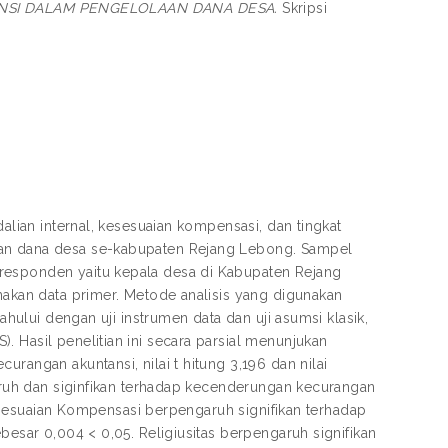
SI DALAM PENGELOLAAN DANA DESA.
Skripsi
dalian internal, kesesuaian kompensasi, dan tingkat
aan dana desa se-kabupaten Rejang Lebong. Sampel
responden yaitu kepala desa di Kabupaten Rejang
unakan data primer. Metode analisis yang digunakan
ahului dengan uji instrumen data dan uji asumsi klasik,
 Hasil penelitian ini secara parsial menunjukan
rangan akuntansi, nilai t hitung 3,196 dan nilai
garuh dan siginfikan terhadap kecenderungan kecurangan
 Kesesuaian Kompensasi berpengaruh signifikan terhadap
besar 0,004 < 0,05. Religiusitas berpengaruh signifikan