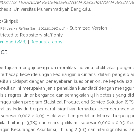
GIUSITAS TERHADAP KECENDERUNGAN KECURANGAN AKUNTAN
 thesis, Universitas Muhammadiyah Bengkulu.
 (Skripsi)
- Submitted Version
PSI Jesika Refina Sari (2062201016).pdf
tricted to Repository staff only
nload (2MB)
|
Request a copy
ct
bertujuan menguji pengaruh moralitas individu, efektivitas pengen
as terhadap kecenderungan kecurangan akuntansi dalam pengelol
litian didapat dengan peneyebaran kuesioner online kepada 122 
nelitian ini merupakan jenis penelitian kuantitatif dengan mengg
isis regresi linier berganda dan serangkaian uji hipotesis yang did
ggunakan program Statistical Product and Service Solution (SPSS).
litas Individu berpengaruh signifikan terhadap kecenderungan kecu
si sebesar 0,002 < 0,05. Efektivitas Pengendalian Internal berpen
nilai t hitung -3,789 dan nilai signifikansi sebesar 0,000 < 0,05.
an Kecurangan Akuntansi, t hitung 2,963 dan nilai signifikansi se