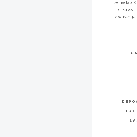
terhadap K
moralitas 
kecurangan 
U
DEPO
DAT
LA