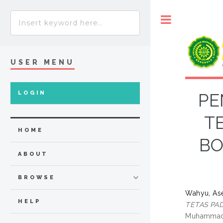
Toggle
USER MENU
LOGIN
PE
T
HOME
BO
ABOUT
BROWSE
Wahyu, As
HELP
TETAS PAD
Muhammadi