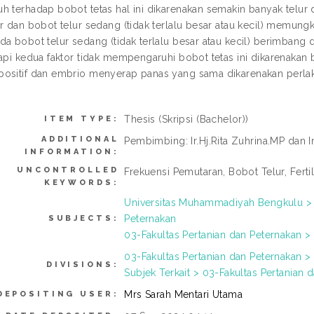
h terhadap bobot tetas hal ini dikarenakan semakin banyak telur
ur dan bobot telur sedang (tidak terlalu besar atau kecil) mem
da bobot telur sedang (tidak terlalu besar atau kecil) berimba
tapi kedua faktor tidak mempengaruhi bobot tetas ini dikarenakan
ositif dan embrio menyerap panas yang sama dikarenakan perlaku
Thesis (Skripsi (Bachelor))
ITEM TYPE:
ADDITIONAL
Pembimbing: Ir.Hj.Rita Zuhrina.MP dan 
INFORMATION:
UNCONTROLLED
Frekuensi Pemutaran, Bobot Telur, Ferti
KEYWORDS:
Universitas Muhammadiyah Bengkulu > 0
Peternakan
SUBJECTS:
03-Fakultas Pertanian dan Peternakan >
03-Fakultas Pertanian dan Peternakan >
DIVISIONS:
Subjek Terkait > 03-Fakultas Pertanian 
Mrs Sarah Mentari Utama
DEPOSITING USER: