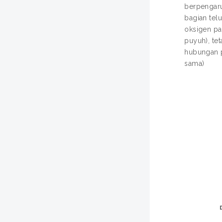
berpengaru
bagian tel
oksigen pa
puyuh), te
hubungan p
sama)