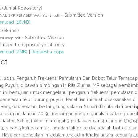
t (Jurnal Repository)
- Submitted Version
NAL SKRIPSI ASEF WAHYU (1).pdf
nload (167kB)
 (Skripsi)
- Submitted Version
psi asep.pdf
tricted to Repository staff only
nload (2MB)
|
Request a copy
ct
. 2019. Pengaruh Frekuensi Pemutaran Dan Bobot Telur Terhadap F
ng Puyuh, dibawah bimbingan Ir. Rita Zurina, MP sebagai pembim
an ini bertujuan untuk mengetahui pengaruh frekuensi pemutaran da
 penetasan telur burung puyuh, Penelitian ini telah dilaksanakan d
Bengkulu Selatan, berlangsung selama 21 hari dimulai dari pers
i dengan Januari 2019. Rancangan yang digunakan dalam penelitia
 faktor, Setiap faktor mendapat 3 perlakuan dan 4 ulangan (3x3x4),
, 4 dan 5 kali dalam 24 jam dan faktor ke dua adalah bobot telur t
 Hasil dari penelitian ini adalah terajadi interaksi antara kedua fakt