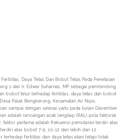
ertilitas, Daya Tetas Dan Bobot Tetas Pada Penetasan
bing 1 dan Ir. Edwar Suharnas, MP sebagai pembimbing
n bobot telur terhadap fertilitas, daya tetas dan bobot
i Desa Palak Bengkerung, Kecamatan Air Nipis,
iapan sampai dengan selesai yaitu pada bulan Desember
n adalah rancangan acak lengkap (RAL) pola faktorial
 faktor pertama adalah frekuensi pemutaran terdiri atas
erdiri atas bobot 7-9, 10-12 dan lebih dari 12
or terhadap fertilitas dan daya tetas akan tetapi tidak