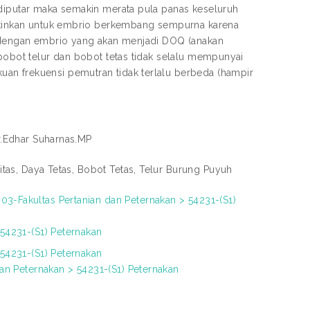
 diputar maka semakin merata pula panas keseluruh
ungkinkan untuk embrio berkembang sempurna karena
ng dengan embrio yang akan menjadi DOQ (anakan
 bobot telur dan bobot tetas tidak selalu mempunyai
an frekuensi pemutran tidak terlalu berbeda (hampir
Ir.Edhar Suharnas.MP
litas, Daya Tetas, Bobot Tetas, Telur Burung Puyuh
3-Fakultas Pertanian dan Peternakan > 54231-(S1)
 54231-(S1) Peternakan
 54231-(S1) Peternakan
dan Peternakan > 54231-(S1) Peternakan