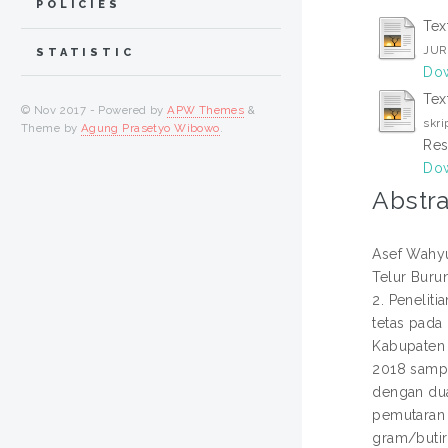
POLICIES
Tex
JUR
STATISTIC
Dow
Text
© Nov 2017 - Powered by
APW Themes
&
skri
Theme by
Agung Prasetyo Wibowo
.
Res
Dow
Abstra
Asef Wahyu
Telur Buru
2. Peneliti
tetas pada
Kabupaten 
2018 sampa
dengan dua
pemutaran 3
gram/butir.