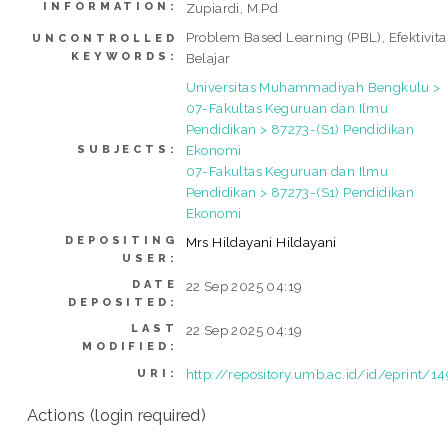
INFORMATION:
Zupiardi, M.Pd
Problem Based Learning (PBL), Efektivita
UNCONTROLLED
KEYWORDS:
Belajar
Universitas Muhammadiyah Bengkulu >
07-Fakultas Keguruan dan Ilmu
Pendidikan > 87273-(S1) Pendidikan
Ekonomi
SUBJECTS:
07-Fakultas Keguruan dan Ilmu
Pendidikan > 87273-(S1) Pendidikan
Ekonomi
DEPOSITING
Mrs Hildayani Hildayani
USER:
DATE
22 Sep 2025 04:19
DEPOSITED:
LAST
22 Sep 2025 04:19
MODIFIED:
http://repository.umb.ac.id/id/eprint/1
URI:
Actions (login required)