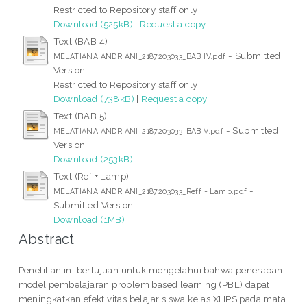
Restricted to Repository staff only
Download (525kB)
|
Request a copy
Text (BAB 4)
- Submitted
MELATIANA ANDRIANI_2187203033_BAB IV.pdf
Version
Restricted to Repository staff only
Download (738kB)
|
Request a copy
Text (BAB 5)
- Submitted
MELATIANA ANDRIANI_2187203033_BAB V.pdf
Version
Download (253kB)
Text (Ref + Lamp)
-
MELATIANA ANDRIANI_2187203033_Reff + Lamp.pdf
Submitted Version
Download (1MB)
Abstract
Penelitian ini bertujuan untuk mengetahui bahwa penerapan
model pembelajaran problem based learning (PBL) dapat
meningkatkan efektivitas belajar siswa kelas XI IPS pada mata