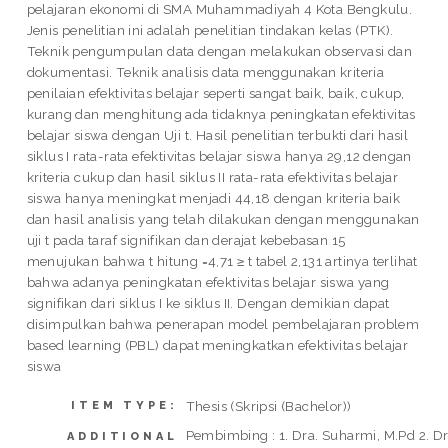
pelajaran ekonomi di SMA Muhammadiyah 4 Kota Bengkulu.
Jenis penelitian ini adalah penelitian tindakan kelas (PTK).
Teknik pengumpulan data dengan melakukan observasi dan
dokumentasi. Teknik analisis data menggunakan kriteria
penilaian efektivitas belajar seperti sangat baik, baik, cukup,
kurang dan menghitung ada tidaknya peningkatan efektivitas
belajar siswa dengan Uji t. Hasil penelitian terbukti dari hasil
siklus I rata-rata efektivitas belajar siswa hanya 29,12 dengan
kriteria cukup dan hasil siklus II rata-rata efektivitas belajar
siswa hanya meningkat menjadi 44,18 dengan kriteria baik
dan hasil analisis yang telah dilakukan dengan menggunakan
uji t pada taraf signifikan dan derajat kebebasan 15
menujukan bahwa t hitung =4,71 ≥ t tabel 2,131 artinya terlihat
bahwa adanya peningkatan efektivitas belajar siswa yang
signifikan dari siklus I ke siklus II. Dengan demikian dapat
disimpulkan bahwa penerapan model pembelajaran problem
based learning (PBL) dapat meningkatkan efektivitas belajar
siswa
Thesis (Skripsi (Bachelor))
ITEM TYPE:
Pembimbing : 1. Dra. Suharmi, M.Pd 2. Dr
ADDITIONAL