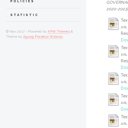
POLICIES
GOVERNANC
2020-2023)
STATISTIC
Text
ARL
© Nov 2017 - Powered by
APW Themes
&
Res
Theme by
Agung Prasetyo Wibowo
.
Dow
Text
ARL
Res
Dow
Tex
ARL
Dow
Tex
ARL
Dow
Tex
ARL