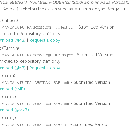
E SEBAGAI VARIABEL MODERASI (Studi Empiris Pada Perusahaan 
.
Skripsi (Bachelor) thesis, Universitas Muhammadiyah Bengkulu.
 (fulltext)
- Submitted Version
I MANDALA PUTRA_2062201091_Full Text.pdf
tricted to Repository staff only
nload (3MB)
|
Request a copy
 (Turnitin)
- Submitted Version
I MANDALA PUTRA_2062201091_Turnitin.pdf
tricted to Repository staff only
nload (3MB)
|
Request a copy
t (bab 1)
- Submitted Version
I MANDALA PUTRA_ ABSTRAK + BAB 1.pdf
nload (1MB)
t (bab 2)
- Submitted Version
I MANDALA PUTRA_2062201091_BAB 2.pdf
nload (524kB)
t (bab 3)
- Submitted Version
I MANDALA PUTRA_2062201091_BAB 3.pdf