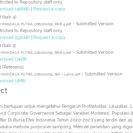
tricted to Repository staff only
nload (196kB)
|
Request a copy
t (bab 4)
- Submitted Version
I MANDALA PUTRA_2062201091_BAB 4.pdf
tricted to Repository staff only
nload (530kB)
|
Request a copy
t (bab 5)
- Submitted Version
I MANDALA PUTRA_2062201091_BAB 5.pdf
nload (74kB)
t (Referensi)
- Submitted Version
I MANDALA PUTRA_2062201091_Ref + Lamp.pdf
nload (1MB)
ct
ini bertujuan untuk mengetahui Pengaruh Profitabilitas, Likuidita
d Corporate Governance Sebagai Variabel Moderasi. Populasi dar
ftar Di Bursa Efek Indonesia Tahun 2020-2023 yang terdiri dari 
 melalui metode purposive sampling. Metode penelitian yang digunak