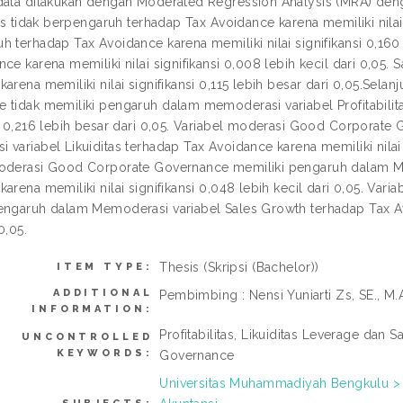
data dilakukan dengan Moderated Regression Analysis (MRA) denga
tas tidak berpengaruh terhadap Tax Avoidance karena memiliki nilai s
h terhadap Tax Avoidance karena memiliki nilai signifikansi 0,16
ce karena memiliki nilai signifikansi 0,008 lebih kecil dari 0,05
arena memiliki nilai signifikansi 0,115 lebih besar dari 0,05.Sel
 tidak memiliki pengaruh dalam memoderasi variabel Profitabilita
si 0,216 lebih besar dari 0,05. Variabel moderasi Good Corporate
variabel Likuiditas terhadap Tax Avoidance karena memiliki nilai sig
oderasi Good Corporate Governance memiliki pengaruh dalam Me
karena memiliki nilai signifikansi 0,048 lebih kecil dari 0,05. V
engaruh dalam Memoderasi variabel Sales Growth terhadap Tax Avoi
0,05.
Thesis (Skripsi (Bachelor))
ITEM TYPE:
ADDITIONAL
Pembimbing : Nensi Yuniarti Zs, SE., M.
INFORMATION:
Profitabilitas, Likuiditas Leverage da
UNCONTROLLED
KEYWORDS:
Governance
Universitas Muhammadiyah Bengkulu > 