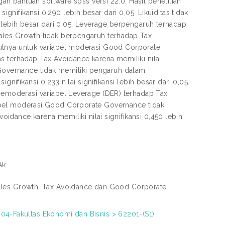
n bantuan software spss versi 22.0. Hasil penelitian
ignifikansi 0,290 lebih besar dari 0,05. Likuiditas tidak
0 lebih besar dari 0,05. Leverage berpengaruh terhadap
. Sales Growth tidak berpengaruh terhadap Tax
anjutnya untuk variabel moderasi Good Corporate
s terhadap Tax Avoidance karena memiliki nilai
 Governance tidak memiliki pengaruh dalam
nifikansi 0,233 nilai signifikansi lebih besar dari 0,05.
moderasi variabel Leverage (DER) terhadap Tax
ariabel moderasi Good Corporate Governance tidak
dance karena memiliki nilai signifikansi 0,450 lebih
Ak
n Sales Growth, Tax Avoidance dan Good Corporate
04-Fakultas Ekonomi dan Bisnis > 62201-(S1)