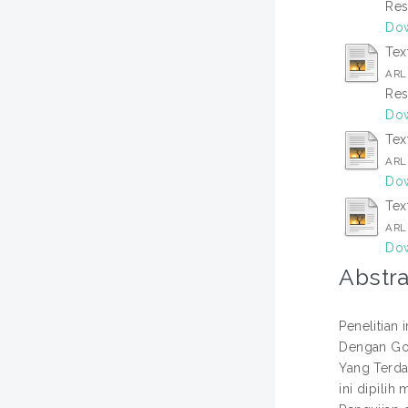
Res
Dow
Tex
ARL
Res
Dow
Tex
ARL
Dow
Tex
ARL
Dow
Abstra
Penelitian 
Dengan Goo
Yang Terda
ini dipilih