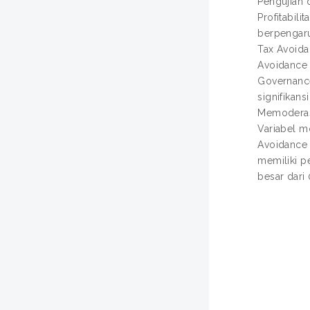
Pengujian 
Profitabili
berpengaru
Tax Avoidan
Avoidance k
Governance
signifikan
Memoderasi 
Variabel m
Avoidance 
memiliki p
besar dari 