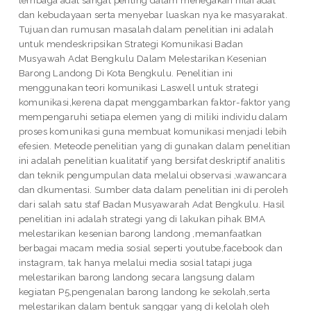
lembaga adat sangat penting dalam menegakan nilai adat
dan kebudayaan serta menyebar luaskan nya ke masyarakat.
Tujuan dan rumusan masalah dalam penelitian ini adalah
untuk mendeskripsikan Strategi Komunikasi Badan
Musyawah Adat Bengkulu Dalam Melestarikan Kesenian
Barong Landong Di Kota Bengkulu. Penelitian ini
menggunakan teori komunikasi Laswell untuk strategi
komunikasi,kerena dapat menggambarkan faktor-faktor yang
mempengaruhi setiapa elemen yang di miliki individu dalam
proses komunikasi guna membuat komunikasi menjadi lebih
efesien. Meteode penelitian yang di gunakan dalam penelitian
ini adalah penelitian kualitatif yang bersifat deskriptif analitis
dan teknik pengumpulan data melalui observasi ,wawancara
dan dkumentasi. Sumber data dalam penelitian ini di peroleh
dari salah satu staf Badan Musyawarah Adat Bengkulu. Hasil
penelitian ini adalah strategi yang di lakukan pihak BMA
melestarikan kesenian barong landong ,memanfaatkan
berbagai macam media sosial seperti youtube,facebook dan
instagram, tak hanya melalui media sosial tatapi juga
melestarikan barong landong secara langsung dalam
kegiatan P5,pengenalan barong landong ke sekolah,serta
melestarikan dalam bentuk sanggar yang di kelolah oleh