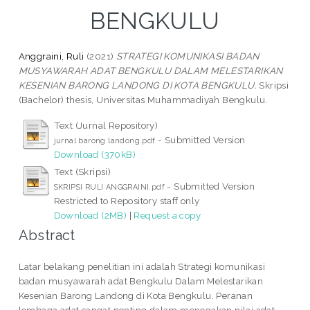
BENGKULU
Anggraini, Ruli
(2021)
STRATEGI KOMUNIKASI BADAN
MUSYAWARAH ADAT BENGKULU DALAM MELESTARIKAN
KESENIAN BARONG LANDONG DI KOTA BENGKULU.
Skripsi
(Bachelor) thesis, Universitas Muhammadiyah Bengkulu.
Text (Jurnal Repository)
- Submitted Version
jurnal barong landong.pdf
Download (370kB)
Text (Skripsi)
- Submitted Version
SKRIPSI RULI ANGGRAINI.pdf
Restricted to Repository staff only
Download (2MB)
|
Request a copy
Abstract
Latar belakang penelitian ini adalah Strategi komunikasi
badan musyawarah adat Bengkulu Dalam Melestarikan
Kesenian Barong Landong di Kota Bengkulu. Peranan