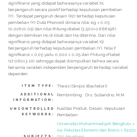
signifikansi yang didapat bahwasanya variabel X1
berpengaruh secara positif terhadap keputusan pembelian
(Y). Terdapat pengaruh desain (X2) terhadap keputusan
pembelian (Y) Duta Phoncell dimana nilai sig < 0,05
(0,016<0.05) dan nilai thitung>ttabel (3,500>1,666196)
dengan demikian Ho di tolak dan Ha diterima. Dari nilai
signifikansi yang didapat bahwasanya variabel X2
berpengaruh terhadap keputusan pembelian (Y). Nilai F
signifikansi < 0,05 yaitu 0,000 < 0,05 dan Fhitung>Ftabel
(17,060>3.10) sehingga dapat disimpulkan bahwa secara
bersama variabel independen berpengaruh terhadap variabel
dependen
Thesis (Skripsi (Bachelor))
ITEM TYPE:
ADDITIONAL
Pembimbing : Drs. Subandrio, M.M
INFORMATION:
Kualitas Produk, Desain, Keputusan
UNCONTROLLED
KEYWORDS:
Pembelian
Universitas Muhammadiyah Bengkulu >
04-Fakultas Ekonomi dan Bisnis > 62201
(S1) Akuntansi
SUBJECTS: