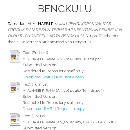
BENGKULU
Ramadan, M. ALHASBI P.
(2024)
PENGARUH KUALITAS
PRODUK DAN DESAIN TERHADAP KEPUTUSAN PEMBELIAN
DI DUTA PHONECELL KOTA BENGKULU.
Skripsi (Bachelor)
thesis, Universitas Muhammadiyah Bengkulu.
Text (Fulltext)
-
M. ALHASBI P. RAMADAN_2061201180_Fulltext.pdf
Submitted Version
Restricted to Repository staff only
Download (2MB)
|
Request a copy
Text (Turnitin)
-
M. ALHASBI P. RAMADAN_2061201180_Turnitin.pdf
Submitted Version
Restricted to Repository staff only
Download (8MB)
|
Request a copy
Text (BAB 2)
-
M. ALHASBI P. RAMADAN_2061201180_Abstrak + BAB 1.pdf
Submitted Version