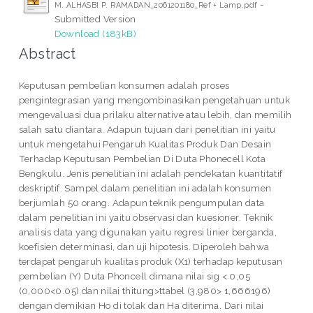
-
M. ALHASBI P. RAMADAN_2061201180_Ref + Lamp.pdf
Submitted Version
Download (183kB)
Abstract
Keputusan pembelian konsumen adalah proses
pengintegrasian yang mengombinasikan pengetahuan untuk
mengevaluasi dua prilaku alternative atau lebih, dan memilih
salah satu diantara. Adapun tujuan dari penelitian ini yaitu
untuk mengetahui Pengaruh Kualitas Produk Dan Desain
Terhadap Keputusan Pembelian Di Duta Phonecell Kota
Bengkulu. Jenis penelitian ini adalah pendekatan kuantitatif
deskriptif. Sampel dalam penelitian ini adalah konsumen
berjumlah 50 orang. Adapun teknik pengumpulan data
dalam penelitian ini yaitu observasi dan kuesioner. Teknik
analisis data yang digunakan yaitu regresi linier berganda,
koefisien determinasi, dan uji hipotesis. Diperoleh bahwa
terdapat pengaruh kualitas produk (X1) terhadap keputusan
pembelian (Y) Duta Phoncell dimana nilai sig < 0,05
(0,000<0.05) dan nilai thitung>ttabel (3,980> 1,666196)
dengan demikian Ho di tolak dan Ha diterima. Dari nilai