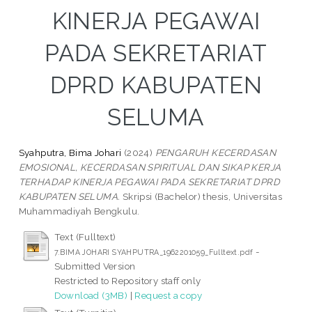
KINERJA PEGAWAI
PADA SEKRETARIAT
DPRD KABUPATEN
SELUMA
Syahputra, Bima Johari
(2024)
PENGARUH KECERDASAN
EMOSIONAL, KECERDASAN SPIRITUAL DAN SIKAP KERJA
TERHADAP KINERJA PEGAWAI PADA SEKRETARIAT DPRD
KABUPATEN SELUMA.
Skripsi (Bachelor) thesis, Universitas
Muhammadiyah Bengkulu.
Text (Fulltext)
-
7.BIMA JOHARI SYAHPUTRA_1962201059_Fulltext.pdf
Submitted Version
Restricted to Repository staff only
Download (3MB)
|
Request a copy