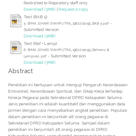
Restricted to Repository staff only
Download (3MB)
|
Request a copy
Text (BAB 5)
-
5. BIMA JOHARI SYAHPUTRA_1962201059_BAB 5.pdf
Submitted Version
Download (3MB)
Text (Ref + Lamp)
6. BIMA JOHARI SYAHPUTRA_1962201059_Refrensi &
- Submitted Version
Lampiran.pdf
Download (3MB)
Abstract
Penelitian ini bertujuan untuk menguji Pengaruh Kecerdaasan
Emosional, Kecerdasaan Spiritual, dan Sikap Kerja terhadap
Kinerja Pegawai pada Sekretariat DPRD Kabupaten Seluma.
Jenis penelitian ini adalah kuantitatif dan menggunakan data
primer dengan cara menyebarkan angket penelitian. Populasi
dalam penelitian ini berjumlah 48 orang pegawai di
Sekretariat DPRD Kabupaten Seluma. Sampel dalam
penelitian ini berjumlah 48 orang pegawai di DPRD
Kabupaten Seluma. yang diambil menggunakan rumus