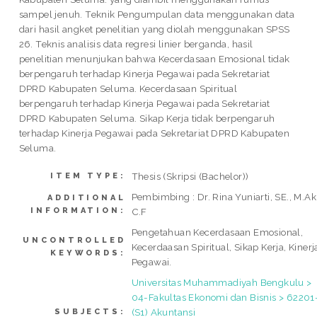
sampel jenuh. Teknik Pengumpulan data menggunakan data
dari hasil angket penelitian yang diolah menggunakan SPSS
26. Teknis analisis data regresi linier berganda, hasil
penelitian menunjukan bahwa Kecerdasaan Emosional tidak
berpengaruh terhadap Kinerja Pegawai pada Sekretariat
DPRD Kabupaten Seluma. Kecerdasaan Spiritual
berpengaruh terhadap Kinerja Pegawai pada Sekretariat
DPRD Kabupaten Seluma. Sikap Kerja tidak berpengaruh
terhadap Kinerja Pegawai pada Sekretariat DPRD Kabupaten
Seluma.
Thesis (Skripsi (Bachelor))
ITEM TYPE:
Pembimbing : Dr. Rina Yuniarti, SE., M.Ak.
ADDITIONAL
INFORMATION:
C.F
Pengetahuan Kecerdasaan Emosional,
UNCONTROLLED
Kecerdaasan Spiritual, Sikap Kerja, Kinerj
KEYWORDS:
Pegawai.
Universitas Muhammadiyah Bengkulu >
04-Fakultas Ekonomi dan Bisnis > 62201
(S1) Akuntansi
SUBJECTS: