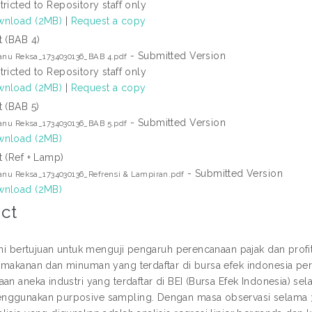
tricted to Repository staff only
nload (2MB)
|
Request a copy
t (BAB 4)
- Submitted Version
anu Reksa_1734030136_BAB 4.pdf
tricted to Repository staff only
nload (2MB)
|
Request a copy
t (BAB 5)
- Submitted Version
anu Reksa_1734030136_BAB 5.pdf
nload (2MB)
t (Ref + Lamp)
- Submitted Version
anu Reksa_1734030136_Refrensi & Lampiran.pdf
nload (2MB)
ct
ini bertujuan untuk menguji pengaruh perencanaan pajak dan profit
 makanan dan minuman yang terdaftar di bursa efek indonesia perio
an aneka industri yang terdaftar di BEI (Bursa Efek Indonesia) sel
ggunakan purposive sampling. Dengan masa observasi selama 3 