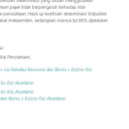
 koefisien determinasi yang diolah menggunakan
aan pajak tidak berpengaruh terhadap nilai
ai perusahaan. Hasil uji koefisien determinasi (Adjusted
iabel independen, sedangkan sisanya 92,86% dijelaskan
Ak
Nilai Perusahaan.
 04-Fakultas Ekonomi dan Bisnis > 62201-(S1)
01-(S1) Akuntansi
01-(S1) Akuntansi
dan Bisnis > 62201-(S1) Akuntansi