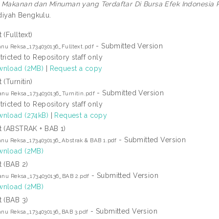
 Makanan dan Minuman yang Terdaftar Di Bursa Efek Indonesia P
yah Bengkulu.
 (Fulltext)
- Submitted Version
anu Reksa_1734030136_Fulltext.pdf
tricted to Repository staff only
nload (2MB)
|
Request a copy
 (Turnitin)
- Submitted Version
anu Reksa_1734030136_Turnitin.pdf
tricted to Repository staff only
nload (274kB)
|
Request a copy
t (ABSTRAK + BAB 1)
- Submitted Version
anu Reksa_1734030136_Abstrak & BAB 1.pdf
nload (2MB)
t (BAB 2)
- Submitted Version
anu Reksa_1734030136_BAB 2.pdf
nload (2MB)
t (BAB 3)
- Submitted Version
anu Reksa_1734030136_BAB 3.pdf