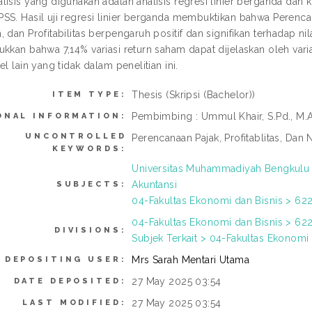
lisis yang digunakan adalah analisis regresi linier berganda dan
SS. Hasil uji regresi linier berganda membuktikan bahwa Perencan
 dan Profitabilitas berpengaruh positif dan signifikan terhadap nil
ukkan bahwa 7,14% variasi return saham dapat dijelaskan oleh var
el lain yang tidak dalam penelitian ini.
Thesis (Skripsi (Bachelor))
ITEM TYPE:
Pembimbing : Ummul Khair, S.Pd., M.
ONAL INFORMATION:
UNCONTROLLED
Perencanaan Pajak, Profitablitas, Dan 
KEYWORDS:
Universitas Muhammadiyah Bengkulu >
Akuntansi
SUBJECTS:
04-Fakultas Ekonomi dan Bisnis > 622
04-Fakultas Ekonomi dan Bisnis > 622
DIVISIONS:
Subjek Terkait > 04-Fakultas Ekonomi 
Mrs Sarah Mentari Utama
DEPOSITING USER:
27 May 2025 03:54
DATE DEPOSITED:
27 May 2025 03:54
LAST MODIFIED: