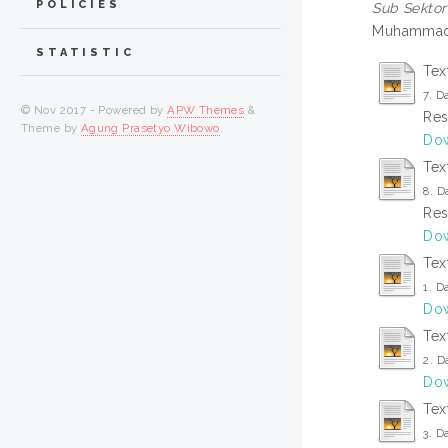
POLICIES
Sub Sektor
Muhammadi
STATISTIC
Text
7. D
© Nov 2017 - Powered by
APW Themes
&
Res
Theme by
Agung Prasetyo Wibowo
.
Dow
Text
8. D
Res
Dow
Tex
1. D
Dow
Tex
2. D
Dow
Tex
3. D