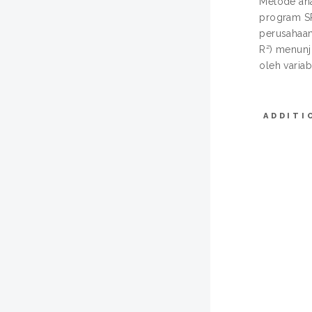
Metode ana
program SP
perusahaan,
R²) menunj
oleh variab
ADDITI