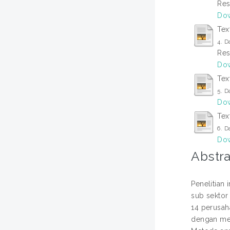
Res
Dow
Tex
4. D
Res
Dow
Tex
5. D
Dow
Tex
6. D
Dow
Abstra
Penelitian 
sub sektor
14 perusaha
dengan men