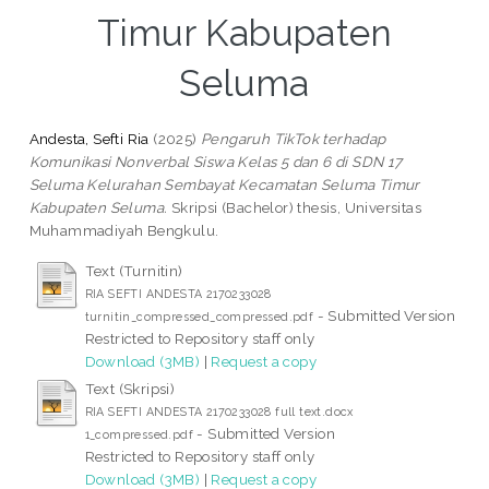
Timur Kabupaten
Seluma
Andesta, Sefti Ria
(2025)
Pengaruh TikTok terhadap
Komunikasi Nonverbal Siswa Kelas 5 dan 6 di SDN 17
Seluma Kelurahan Sembayat Kecamatan Seluma Timur
Kabupaten Seluma.
Skripsi (Bachelor) thesis, Universitas
Muhammadiyah Bengkulu.
Text (Turnitin)
RIA SEFTI ANDESTA 2170233028
- Submitted Version
turnitin_compressed_compressed.pdf
Restricted to Repository staff only
Download (3MB)
|
Request a copy
Text (Skripsi)
RIA SEFTI ANDESTA 2170233028 full text.docx
- Submitted Version
1_compressed.pdf
Restricted to Repository staff only
Download (3MB)
|
Request a copy